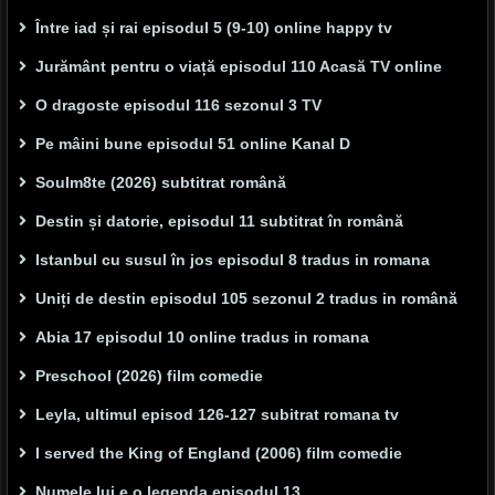
Între iad și rai episodul 5 (9-10) online happy tv
Jurământ pentru o viață episodul 110 Acasă TV online
O dragoste episodul 116 sezonul 3 TV
Pe mâini bune episodul 51 online Kanal D
Soulm8te (2026) subtitrat română
Destin și datorie, episodul 11 subtitrat în română
Istanbul cu susul în jos episodul 8 tradus in romana
Uniți de destin episodul 105 sezonul 2 tradus in română
Abia 17 episodul 10 online tradus in romana
Preschool (2026) film comedie
Leyla, ultimul episod 126-127 subitrat romana tv
I served the King of England (2006) film comedie
Numele lui e o legenda episodul 13