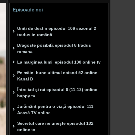
Episoade noi
Uniți de destin episodul 106 sezonul 2
tradus in română
Dragoste posibilă episodul 8 tradus
romana
La marginea lumii episodul 130 online tv
Pe mâini bune ultimul episod 52 online
Kanal D
Între iad și rai episodul 6 (11-12) online
happy tv
Jurământ pentru o viață episodul 111
Acasă TV online
Secretul care ne unește episodul 132
online tv