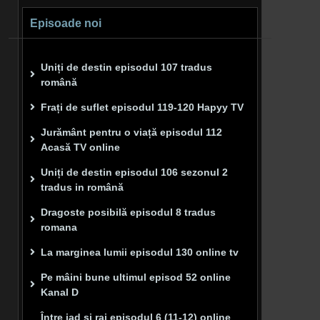
Episoade noi
Uniți de destin episodul 107 tradus
română
Frați de suflet episodul 119-120 Hapyy TV
Jurământ pentru o viață episodul 112
Acasă TV online
Uniți de destin episodul 106 sezonul 2
tradus in română
Dragoste posibilă episodul 8 tradus
romana
La marginea lumii episodul 130 online tv
Pe mâini bune ultimul episod 52 online
Kanal D
Între iad și rai episodul 6 (11-12) online