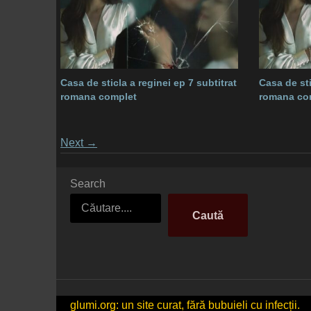
Casa de sticla a reginei ep 7 subtitrat
Casa de sti
romana complet
romana co
Posts
Next
→
navigation
Search
Caută
glumi.org: un site curat, fără bubuieli cu infecții.