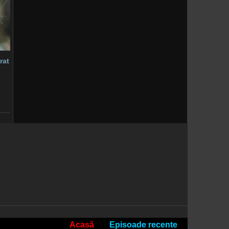
rat
Acasă
Episoade recente