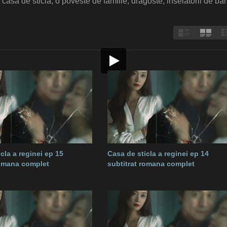
t casa de sticla, o poveste de familie, dragoste, inselatorii de ba
cla a reginei ep 15
Casa de sticla a reginei ep 14
romana complet
subtitrat romana complet