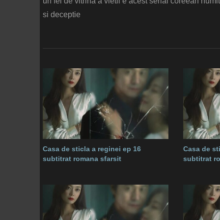
un fel de vitrina a vietii e acest serial coreean numi
si deceptie
Casa de sticla a reginei ep 16
Casa de sti
subtitrat romana sfarsit
subtitrat 