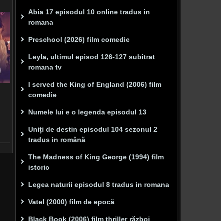
Abia 17 episodul 10 online tradus in
romana
Preschool (2026) film comedie
Leyla, ultimul episod 126-127 subitrat
romana tv
I served the King of England (2006) film
comedie
Numele lui e o legenda episodul 13
Uniți de destin episodul 104 sezonul 2
tradus in română
The Madness of King George (1994) film
istoric
Legea naturii episodul 8 tradus in romana
Vatel (2000) film de epocă
Black Book (2006) film thriller război