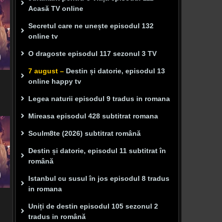
Acasă TV online
Secretul care ne unește episodul 132
online tv
O dragoste episodul 117 sezonul 3 TV
7 august –
Destin și datorie, episodul 13
online happy tv
Legea naturii episodul 9 tradus in romana
Mireasa episodul 428 subtitrat romana
Soulm8te (2026) subtitrat română
Destin și datorie, episodul 11 subtitrat în
română
Istanbul cu susul în jos episodul 8 tradus
in romana
Uniți de destin episodul 105 sezonul 2
tradus in română