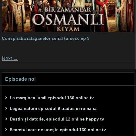
Conspiratia iataganelor serial turcesc ep 9
Posts
Next
→
navigation
Episoade noi
La marginea lumii episodul 130 online tv
Legea naturii episodul 9 tradus in romana
Destin și datorie, episodul 12 online happy tv
Secretul care ne unește episodul 130 online tv