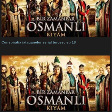
Conspiratia iataganelor serial turcesc ep 18