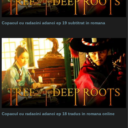
Copacul cu radacini adanci ep 19 subtitrat in romana
Copacul cu radacini adanci ep 18 tradus in romana online