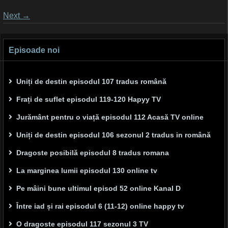
Posts
Next
→
navigation
Episoade noi
Uniți de destin episodul 107 tradus română
Frați de suflet episodul 119-120 Hapyy TV
Jurământ pentru o viață episodul 112 Acasă TV online
Uniți de destin episodul 106 sezonul 2 tradus in română
Dragoste posibilă episodul 8 tradus romana
La marginea lumii episodul 130 online tv
Pe mâini bune ultimul episod 52 online Kanal D
Între iad și rai episodul 6 (11-12) online happy tv
O dragoste episodul 117 sezonul 3 TV