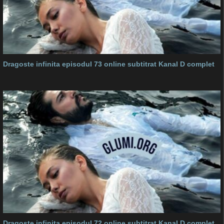
Dragoste infinita episodul 73 online subtitrat Kanal D complet
Dragoste infinita episodul 72 online subtitrat Kanal D complet