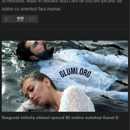
la nesfarsit. Maar in serialul asta cam de succes turcesc de
iubire cu aventuri fara numar.
Dragoste infinita ultimul episod 82 online subtitrat Kanal D