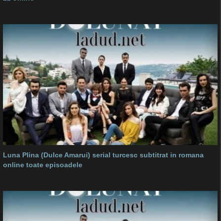
Luna Plina (Dulce Amarui) serial turcesc subtitrat in romana
online toate episoadele