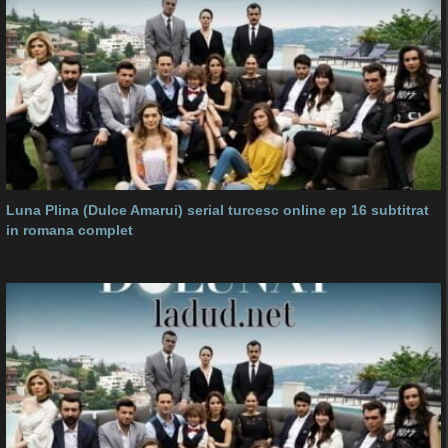
Luna Plina (Dulce Amarui) serial turcesc online ep 16 subtitrat
in romana complet