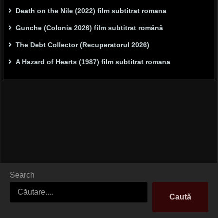
Death on the Nile (2022) film subtitrat romana
Gunche (Colonia 2026) film subtitrat română
The Debt Collector (Recuperatorul 2026)
A Hazard of Hearts (1987) film subtitrat romana
Search
Caută