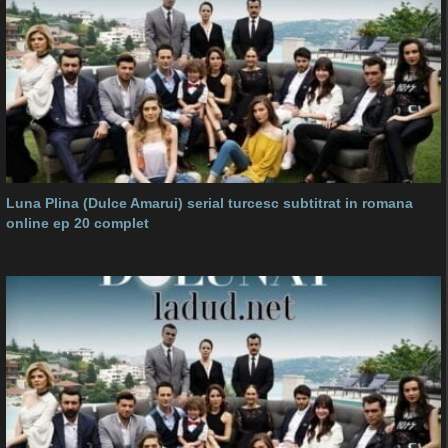
Luna Plina (Dulce Amarui) serial turcesc subtitrat in romana
online ep 20 complet