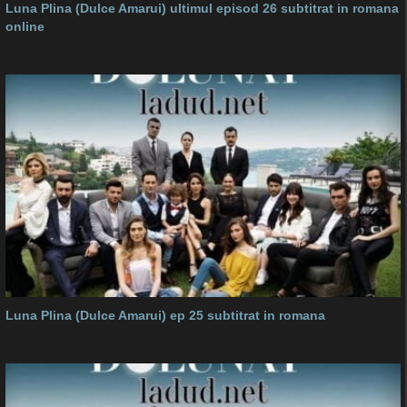
Luna Plina (Dulce Amarui) ultimul episod 26 subtitrat in romana
online
Luna Plina (Dulce Amarui) ep 25 subtitrat in romana