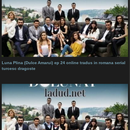
Luna Plina (Dulce Amarui) ep 24 online tradus in romana serial
turcesc dragoste