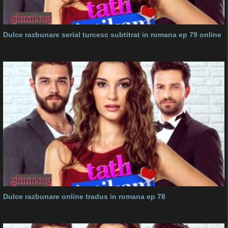
Dulce razbunare serial turcesc subtitrat in romana ep 79 online
Dulce razbunare online tradus in romana ep 78