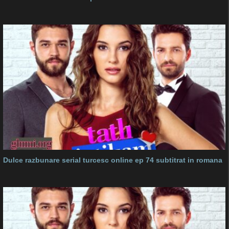
Dulce razbunare serial turcesc online ep 74 subtitrat in romana