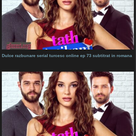
Dulce razbunare serial turcesc online ep 73 subtitrat in romana