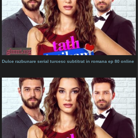
Dulce razbunare serial turcesc subtitrat in romana ep 80 online