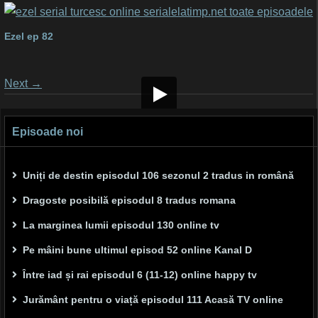
Ezel ep 82
Posts
Next
→
navigation
Episoade noi
Uniți de destin episodul 106 sezonul 2 tradus in română
Dragoste posibilă episodul 8 tradus romana
La marginea lumii episodul 130 online tv
Pe mâini bune ultimul episod 52 online Kanal D
Între iad și rai episodul 6 (11-12) online happy tv
Jurământ pentru o viață episodul 111 Acasă TV online