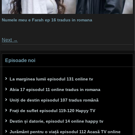
Numele meu e Farah ep 16 tradus in romana
Posts
Next
→
navigation
Episoade noi
La marginea lumii episodul 131 online tv
Abia 17 episodul 11 online tradus in romana
Uniți de destin episodul 107 tradus română
Frați de suflet episodul 119-120 Hapyy TV
Destin și datorie, episodul 14 online happy tv
Jurământ pentru o viață episodul 112 Acasă TV online