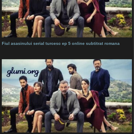
Fiul asasinului serial turcesc ep 5 online subtitrat romana