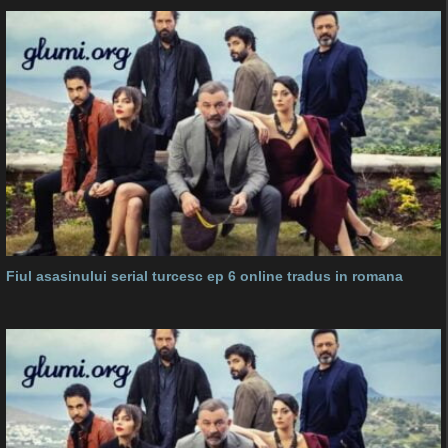
Fiul asasinului serial turcesc ep 6 online tradus in romana