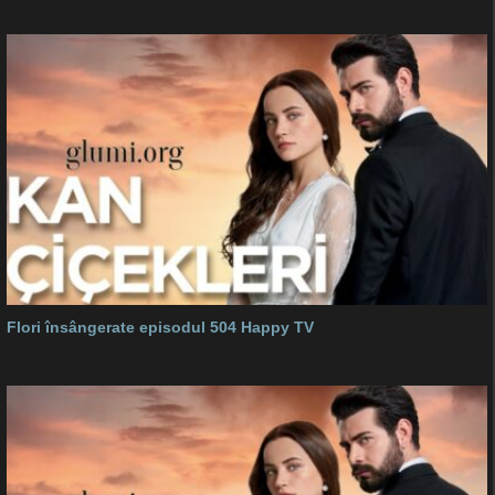
Flori însângerate episodul 504 Happy TV