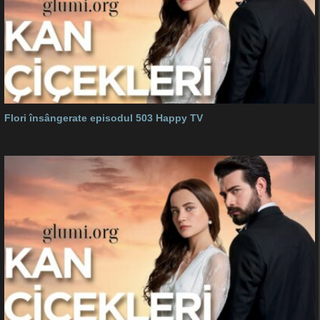
Flori însângerate episodul 503 Happy TV