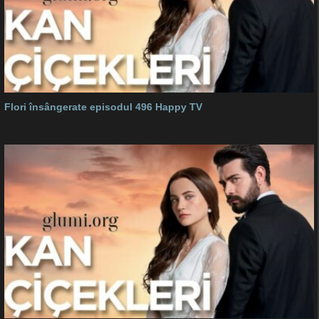
Flori însângerate episodul 496 Happy TV