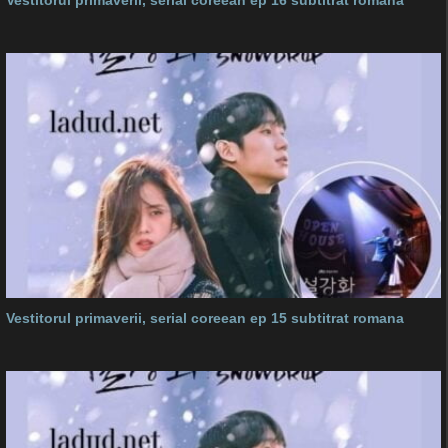
Vestitorul primaverii, serial coreean ep 16 subtitrat romana
Vestitorul primaverii, serial coreean ep 15 subtitrat romana