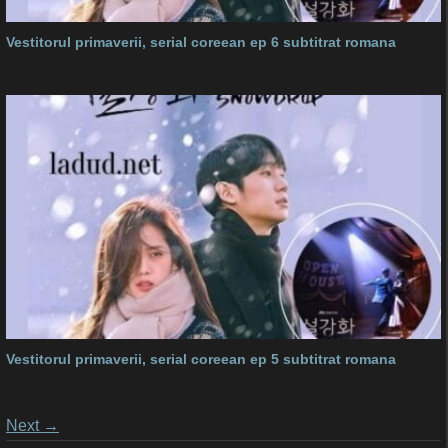
Vestitorul primaverii, serial coreean ep 6 subtitrat romana
Vestitorul primaverii, serial coreean ep 5 subtitrat romana
Posts
Next
→