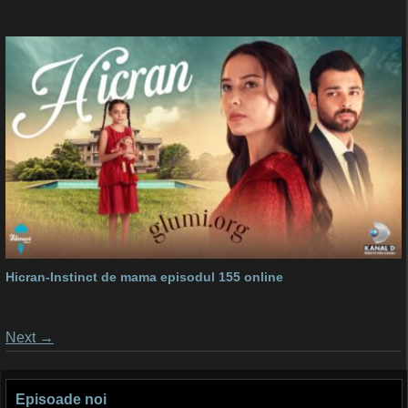
Hicran-Instinct de mama episodul 155 online
Posts
Next
→
navigation
Episoade noi