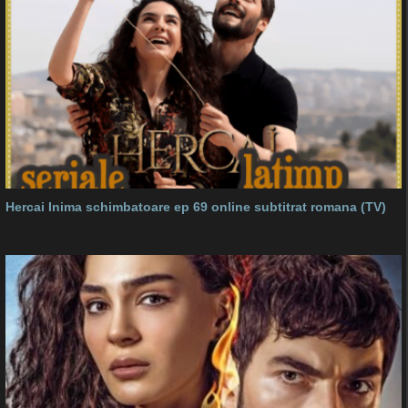
Hercai Inima schimbatoare ep 69 online subtitrat romana (TV)