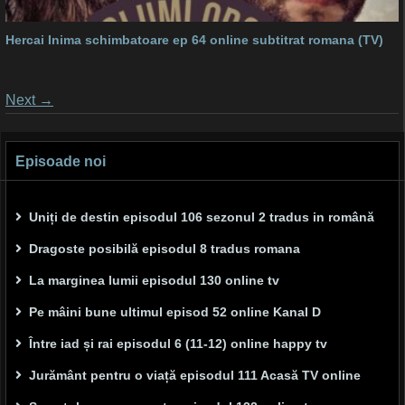
Hercai Inima schimbatoare ep 64 online subtitrat romana (TV)
Posts
Next
→
navigation
Episoade noi
Uniți de destin episodul 106 sezonul 2 tradus in română
Dragoste posibilă episodul 8 tradus romana
La marginea lumii episodul 130 online tv
Pe mâini bune ultimul episod 52 online Kanal D
Între iad și rai episodul 6 (11-12) online happy tv
Jurământ pentru o viață episodul 111 Acasă TV online