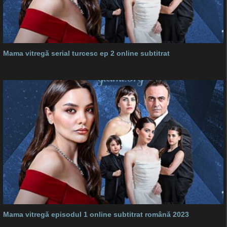
Mama vitregă serial turcesc ep 2 online subtitrat
Mama vitregă episodul 1 online subtitrat română 2023