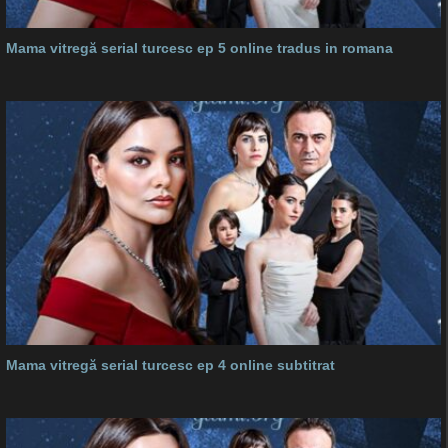
Mama vitregă serial turcesc ep 5 online tradus in romana
Mama vitregă serial turcesc ep 4 online subtitrat