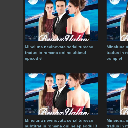
Minciuna nevinovata serial turcesc
Minciuna n
tradus in romana online ultimul
tradus in 
episod 6
complet
Minciuna nevinovata serial turcesc
Minciuna n
subtitrat in romana online episodul 3
tradus in 