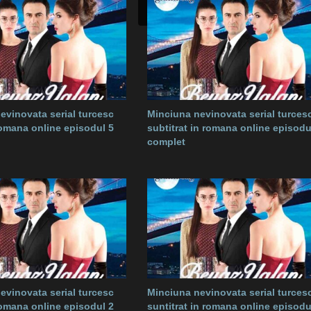
evinovata serial turcesc
Minciuna nevinovata serial turces
romana online episodul 5
subtitrat in romana online episodu
complet
evinovata serial turcesc
Minciuna nevinovata serial turces
romana online episodul 2
suntitrat in romana online episodu