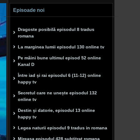
Episoade noi
Dragoste posibilă episodul 8 tradus
romana
La marginea lumii episodul 130 online tv
Pe mâini bune ultimul episod 52 online
Kanal D
Între iad și rai episodul 6 (11-12) online
happy tv
Secretul care ne unește episodul 132
online tv
Destin și datorie, episodul 13 online
happy tv
Legea naturii episodul 9 tradus in romana
Mireasa episodul 428 subtitrat romana