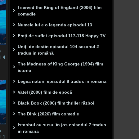
I served the King of England (2006) film
comedie
Numele lui e o legenda episodul 13
Frați de suflet episodul 117-118 Hapyy TV
Uniți de destin episodul 104 sezonul 2
c
tradus in română
l 4
The Madness of King George (1994) film
istoric
Legea naturii episodul 8 tradus in romana
Vatel (2000) film de epocă
Black Book (2006) film thriller război
The Dink (2026) film comedie
Istanbul cu susul în jos episodul 7 tradus
c
in romana
l 1