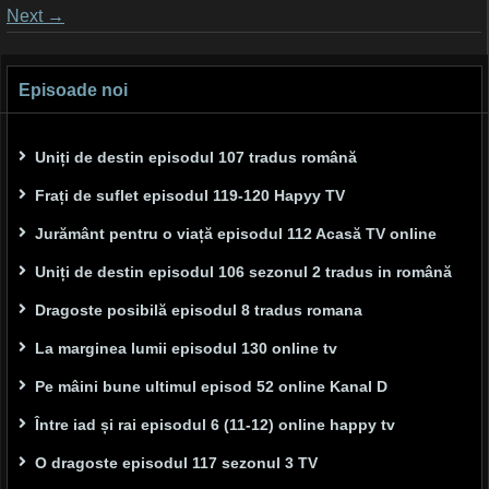
Posts
Next
→
navigation
Episoade noi
Uniți de destin episodul 107 tradus română
Frați de suflet episodul 119-120 Hapyy TV
Jurământ pentru o viață episodul 112 Acasă TV online
Uniți de destin episodul 106 sezonul 2 tradus in română
Dragoste posibilă episodul 8 tradus romana
La marginea lumii episodul 130 online tv
Pe mâini bune ultimul episod 52 online Kanal D
Între iad și rai episodul 6 (11-12) online happy tv
O dragoste episodul 117 sezonul 3 TV