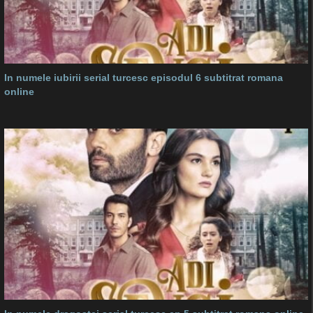
In numele iubirii serial turcesc episodul 6 subtitrat romana
online