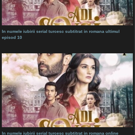
In numele iubirii serial turcesc subtitrat in romana ultimul
episod 10
In numele iubirii serial turcesc subtitrat in romana online