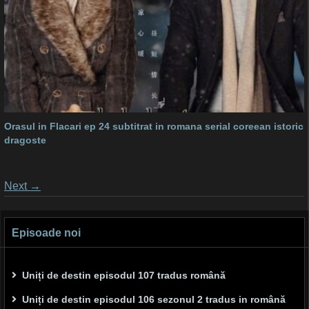
Orasul in Flacari ep 24 subtitrat in romana serial coreean istoric
dragoste
Posts
Next
→
navigation
Episoade noi
Uniți de destin episodul 107 tradus română
Uniți de destin episodul 106 sezonul 2 tradus in română