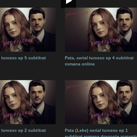
l turcesc ep 5 subtitrat
Pata, serial turcesc ep 4 subtitrat
romana online
l turcesc ep 2 subtitrat
Pata (Leke) serial turcesc ep 1
subtitrat romana dragoste romanti