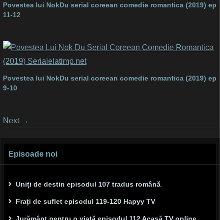
Povestea lui NokDu serial coreean comedie romantica (2019) ep
11-12
Povestea lui NokDu serial coreean comedie romantica (2019) ep
9-10
Posts
Next
→
navigation
Episoade noi
Uniți de destin episodul 107 tradus română
Frați de suflet episodul 119-120 Hapyy TV
Jurământ pentru o viață episodul 112 Acasă TV online