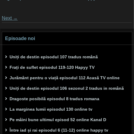
Posts
Next
→
navigation
Episoade noi
Uniți de destin episodul 107 tradus română
Frați de suflet episodul 119-120 Hapyy TV
Jurământ pentru o viață episodul 112 Acasă TV online
Uniți de destin episodul 106 sezonul 2 tradus in română
Dragoste posibilă episodul 8 tradus romana
La marginea lumii episodul 130 online tv
Pe mâini bune ultimul episod 52 online Kanal D
Între iad și rai episodul 6 (11-12) online happy tv