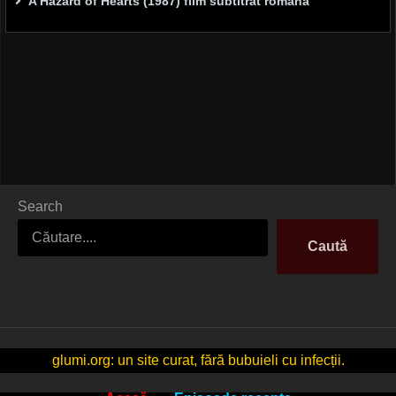
A Hazard of Hearts (1987) film subtitrat romana
Search
Caută
glumi.org: un site curat, fără bubuieli cu infecții.