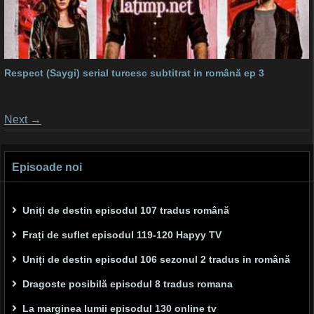
Respect (Saygi) serial turcesc subtitrat in română ep 3
Posts
Next
→
navigation
Episoade noi
Uniți de destin episodul 107 tradus română
Frați de suflet episodul 119-120 Hapyy TV
Uniți de destin episodul 106 sezonul 2 tradus in română
Dragoste posibilă episodul 8 tradus romana
La marginea lumii episodul 130 online tv