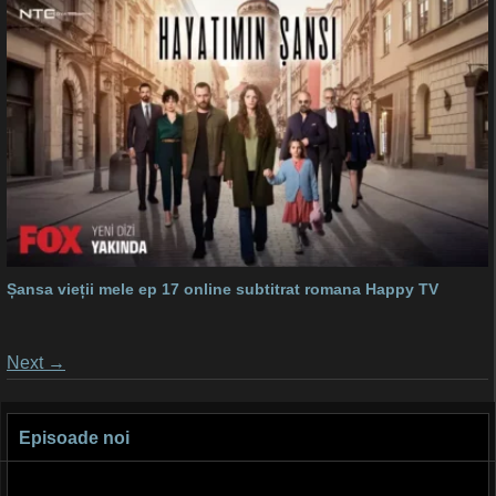
Șansa vieții mele ep 17 online subtitrat romana Happy TV
Posts
Next
→
navigation
Episoade noi