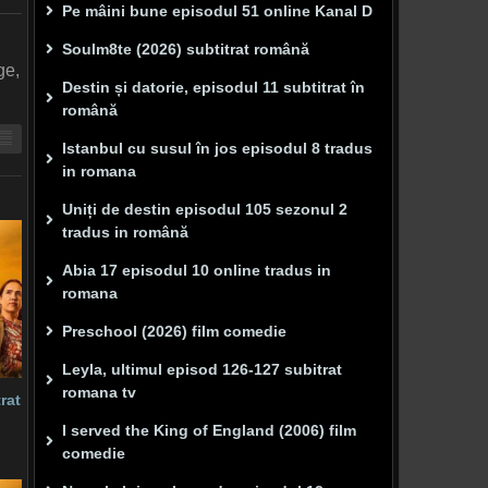
Pe mâini bune episodul 51 online Kanal D
Soulm8te (2026) subtitrat română
ge,
Destin și datorie, episodul 11 subtitrat în
română
Istanbul cu susul în jos episodul 8 tradus
in romana
Uniți de destin episodul 105 sezonul 2
tradus in română
Abia 17 episodul 10 online tradus in
romana
Preschool (2026) film comedie
Leyla, ultimul episod 126-127 subitrat
romana tv
rat
I served the King of England (2006) film
comedie