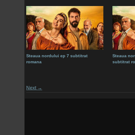
Steaua nordului ep 7 subtitrat
Steaua nor
romana
subtitrat 
Posts
Next
→
navigation