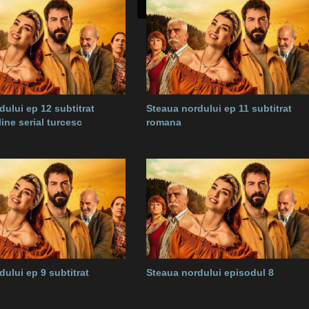
dului ep 12 subtitrat
Steaua nordului ep 11 subtitrat
ine serial turcesc
romana
dului ep 9 subtitrat
Steaua nordului episodul 8