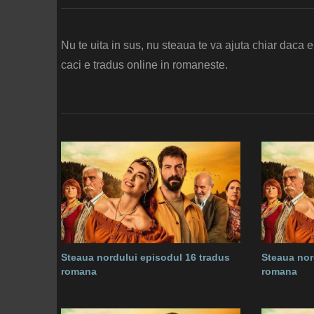
Nu te uita in sus, nu steaua te va ajuta chiar daca e
caci e tradus online in romaneste.
Steaua nordului episodul 16 tradus
Steaua nor
romana
romana