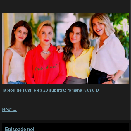
Tablou de familie ep 28 subtitrat romana Kanal D
Posts
Next
→
navigation
Episoade noi