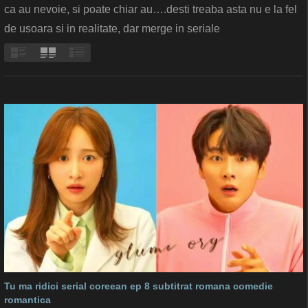
ca au nevoie, si poate chiar au….desti treaba asta nu e la fel
de usoara si in realitate, dar merge in seriale
Tu ma ridici serial coreean ep 8 subtitrat romana comedie
romantica