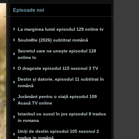
Episoade noi
La marginea lumii episodul 129 online tv
Soulm8te (2026) subtitrat română
Secretul care ne unește episodul 128
online tv
O dragoste episodul 115 sezonul 3 TV
Destin și datorie, episodul 11 subtitrat în
română
Jurământ pentru o viață episodul 109
Acasă TV online
Istanbul cu susul în jos episodul 8 tradus
in romana
Uniți de destin episodul 105 sezonul 2
tradus in română