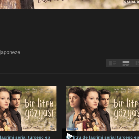
i japoneze
 lacrimi serial turcesc ep
Un litru de lacrimi serial turcesc e