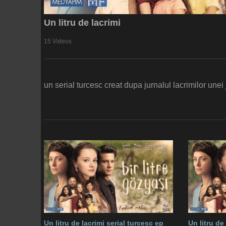
Un litru de lacrimi
15 Videos
un serial turcesc creat dupa jurnalul lacrimilor une
Un litru de lacrimi serial turcesc ep
Un litru de