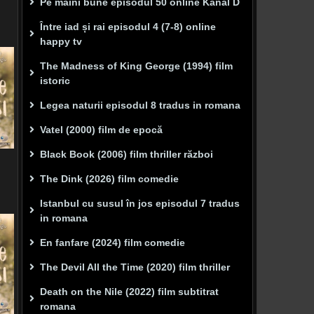
Pe mâini bune episodul 50 online Kanal D
Între iad și rai episodul 4 (7-8) online
happy tv
The Madness of King George (1994) film
istoric
Legea naturii episodul 8 tradus in romana
Vatel (2000) film de epocă
Black Book (2006) film thriller război
The Dink (2026) film comedie
Istanbul cu susul în jos episodul 7 tradus
in romana
En fanfare (2024) film comedie
The Devil All the Time (2020) film thriller
Death on the Nile (2022) film subtitrat
romana