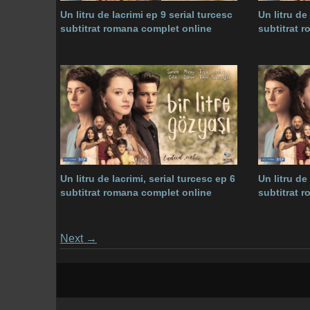
Un litru de lacrimi ep 9 serial turcesc
Un litru de
subtitrat romana complet online
subtitrat 
Un litru de lacrimi, serial turcesc ep 6
Un litru de
subtitrat romana complet online
subtitrat 
Posts
Next
→
navigation