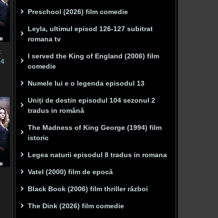
Preschool (2026) film comedie
Leyla, ultimul episod 126-127 subitrat
romana tv
t
I served the King of England (2006) film
 4
comedie
Numele lui e o legenda episodul 13
Uniți de destin episodul 104 sezonul 2
tradus in română
The Madness of King George (1994) film
istoric
Legea naturii episodul 8 tradus in romana
Vatel (2000) film de epocă
Black Book (2006) film thriller război
The Dink (2026) film comedie