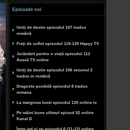
Episoade noi
Uniți de destin episodul 107 tradus
română
Frați de suflet episodul 119-120 Hapyy TV
Jurământ pentru o viață episodul 112
Acasă TV online
Uniți de destin episodul 106 sezonul 2
tradus in română
Dragoste posibilă episodul 8 tradus
romana
La marginea lumii episodul 130 online tv
Pe mâini bune ultimul episod 52 online
Kanal D
Între iad și rai episodul 6 (11-12) online