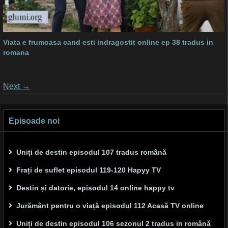
Viata e frumoasa cand esti indragostit online ep 38 tradus in
romana
Posts
Next
→
navigation
Episoade noi
Uniți de destin episodul 107 tradus română
Frați de suflet episodul 119-120 Hapyy TV
Destin și datorie, episodul 14 online happy tv
Jurământ pentru o viață episodul 112 Acasă TV online
Uniți de destin episodul 106 sezonul 2 tradus in română