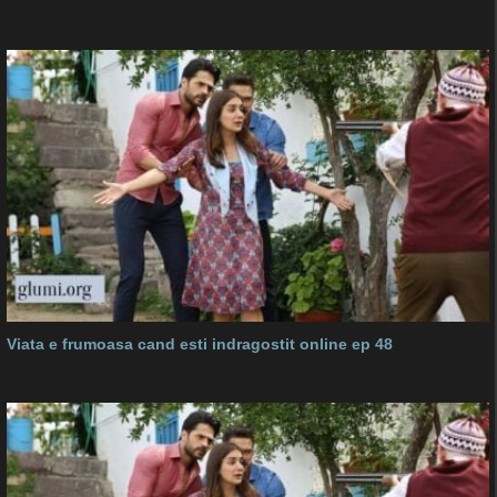
Viata e frumoasa cand esti indragostit online ep 48