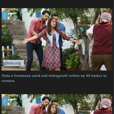
Viata e frumoasa cand esti indragostit online ep 44 tradus in
romana