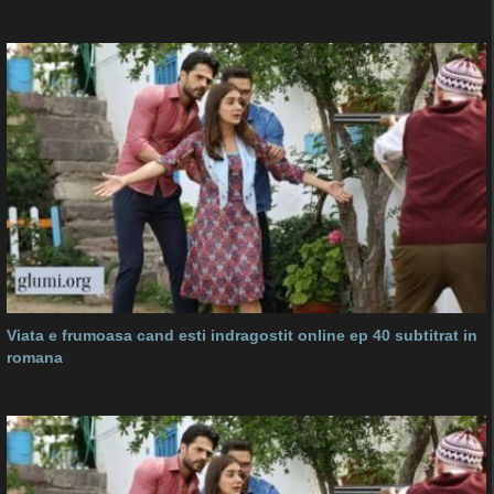
Viata e frumoasa cand esti indragostit online ep 40 subtitrat in
romana