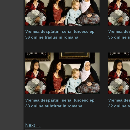
Vremea despărțirii serial turcesc ep
Vremea desp
36 online tradus in romana
35 online 
Vremea despărțirii serial turcesc ep
Vremea desp
33 online subtitrat in romana
32 online 
Posts
Next
→