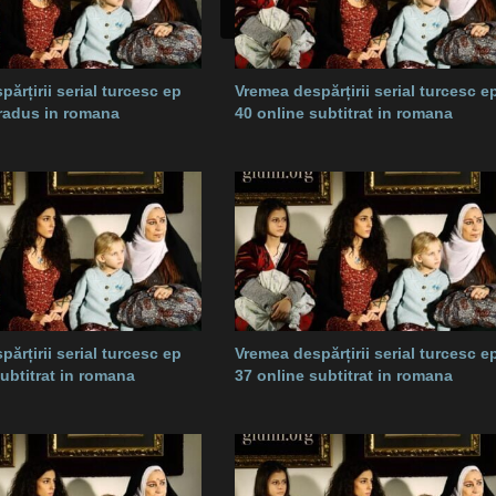
ărțirii serial turcesc ep
Vremea despărțirii serial turcesc e
tradus in romana
40 online subtitrat in romana
ărțirii serial turcesc ep
Vremea despărțirii serial turcesc e
subtitrat in romana
37 online subtitrat in romana