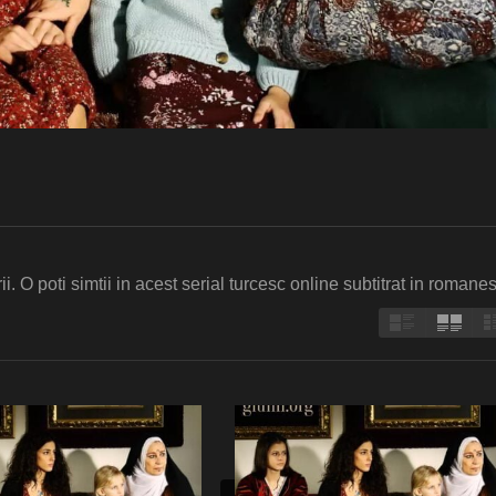
. O poti simtii in acest serial turcesc online subtitrat in romanes