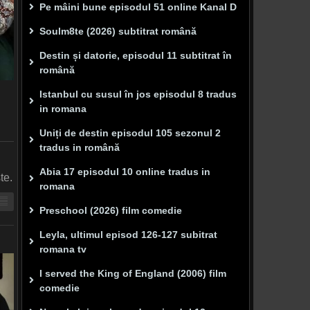
Pe mâini bune episodul 51 online Kanal D
Soulm8te (2026) subtitrat română
Destin și datorie, episodul 11 subtitrat în
română
Istanbul cu susul în jos episodul 8 tradus
in romana
Uniți de destin episodul 105 sezonul 2
tradus in română
Abia 17 episodul 10 online tradus in
te.
romana
Preschool (2026) film comedie
Leyla, ultimul episod 126-127 subitrat
romana tv
I served the King of England (2006) film
comedie