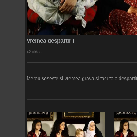
Vremea despartirii
42 Videos
Mereu soseste si vremea grava si tacuta a despartirii