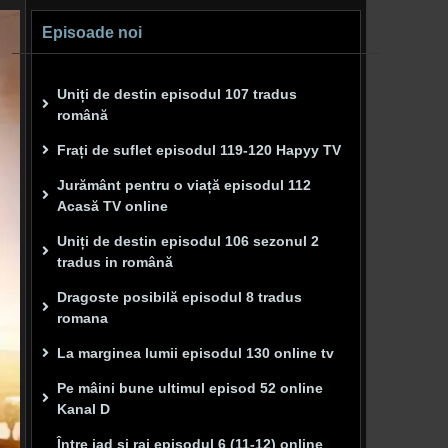
Episoade noi
Uniți de destin episodul 107 tradus
română
Frați de suflet episodul 119-120 Hapyy TV
Jurământ pentru o viață episodul 112
Acasă TV online
Uniți de destin episodul 106 sezonul 2
tradus in română
Dragoste posibilă episodul 8 tradus
romana
La marginea lumii episodul 130 online tv
Pe mâini bune ultimul episod 52 online
Kanal D
Între iad și rai episodul 6 (11-12) online