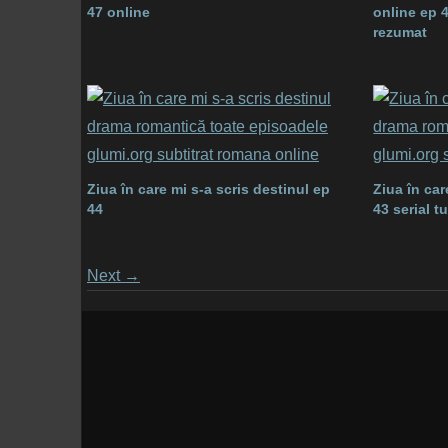
47 online
online ep 
rezumat
Ziua în care mi s-a scris destinul ep
Ziua în car
44
43 serial 
Posts
Next
→
navigation