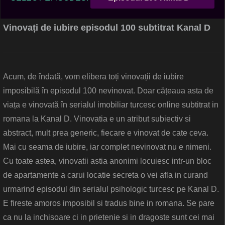
Vinovați de iubire episodul 100 subtitrat Kanal D
Acum, de îndată, vom elibera toți vinovații de iubire
imposibilă în episodul 100 nevinovat. Doar cățeaua asta de
viața e vinovată în serialul imobiliar turcesc online subtitrat in
romana la Kanal D. Vinovatia e un atribut subiectiv si
abstract, mult prea generic, fiecare e vinovat de cate ceva.
Mai cu seama de iubire, iar complet nevinovat nu e nimeni.
Cu toate astea, vinovatii astia anonimi locuiesc intr-un bloc
de apartamente a carui locatie secreta o vei afla in curand
urmarind episodul din serialul psihologic turcesc pe Kanal D.
E fireste amoros imposibil si tradus bine in romana. Se pare
ca nu la inchisoare ci in prietenie si in dragoste sunt cei mai