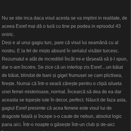
Nu se stie inca daca visul acesta se va implini in realitate, de
aceea Esref mai dă o tură cu tine pe podea in episodul 43
oniric.
Deși e al unui gagiu turc, pare că visul lui seamănă cu al
nostru. E la fel de mișto absurd în serialul visător turcesc.
Rezumatul e atât de incredibil încât mi-e târșeală să ți-l spun,
dar n-am încotro. Se zice că un interlop zis Esref…un băiat
de băiat, blindat de bani și gigel frumușel se cam plictisea,
firește. Numai că într-o seară zărește pentru o clipă silueta
unei femei misterioase, normal. Încearcă să dea de ea dar
aceasta se topește iute în decor, perfect. Năucit de faza asta,
gagiul Esref presimte că acea femeie este visul lui de
dragoste fatală și începe s-o caute de nebun, absolut logic
pana aici. Într-o noapte o găsește într-un club și de-aici