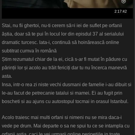
Stai, nu fii ghertoi, nu-ti cerem să=i iei de suflet pe orfanii
ăștia, doar să te pui în locul lor din episdul 37 al serialului
dramatic turcesc. Iata-i, continuă să hoinărească online
subtitrat cumva în română
Știm rezumatul chiar de la ei, cică s-ar fi mutat în pădure cu
părinții lor și acolo au trăit fericiți dar tu nu încerca manevră
asta.
Insa, intr-o rea zi niste vechi dusmani de famelie i-au dibuit si
le-au facut de petrecanie tatalui si mamei. Ei au fugit prin
boscheti si au ajuns cu autostopul tocmai in orasul Istanbul.
Acolo traiesc mai multi orfani si nimeni nu se mira daca-i
vede pe drum. Mai departe o sa ne spui tu ce se intampla cu
orfanii astia, caci le vei urmarii online peripetiile in toate