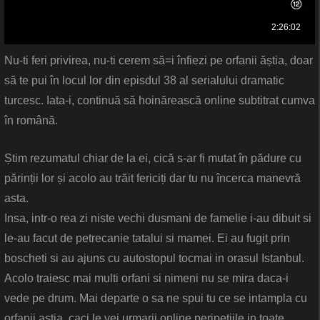
Nu-ti feri privirea, nu-ti cerem să=i înfiezi pe orfanii ăștia, doar
să te pui în locul lor din episdul 38 al serialului dramatic
turcesc. Iata-i, continuă să hoinărească online subtitrat cumva
în română.
Știm rezumatul chiar de la ei, cică s-ar fi mutat în pădure cu
părinții lor și acolo au trăit fericiți dar tu nu încerca manevră
asta.
Insa, intr-o rea zi niste vechi dusmani de famelie i-au dibuit si
le-au facut de petrecanie tatalui si mamei. Ei au fugit prin
boscheti si au ajuns cu autostopul tocmai in orasul Istanbul.
Acolo traiesc mai multi orfani si nimeni nu se mira daca-i
vede pe drum. Mai departe o sa ne spui tu ce se intampla cu
orfanii astia, caci le vei urmarii online peripetiile in toate