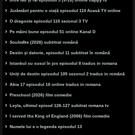
Între iad și rai episodul 5 (9-10) online happy tv
Jurământ pentru o viață episodul 110 Acasă TV online
O dragoste episodul 116 sezonul 3 TV
Pe mâini bune episodul 51 online Kanal D
Soulm8te (2026) subtitrat română
Destin și datorie, episodul 11 subtitrat în română
Istanbul cu susul în jos episodul 8 tradus in romana
Uniți de destin episodul 105 sezonul 2 tradus in română
Abia 17 episodul 10 online tradus in romana
Preschool (2026) film comedie
Leyla, ultimul episod 126-127 subitrat romana tv
I served the King of England (2006) film comedie
Numele lui e o legenda episodul 13