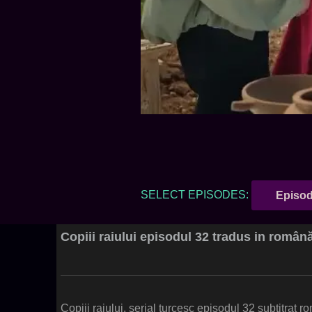
SELECT EPISODES:
Episod
Copiii raiului episodul 32 tradus in român
Copiii raiului, serial turcesc episodul 32 subtitrat 