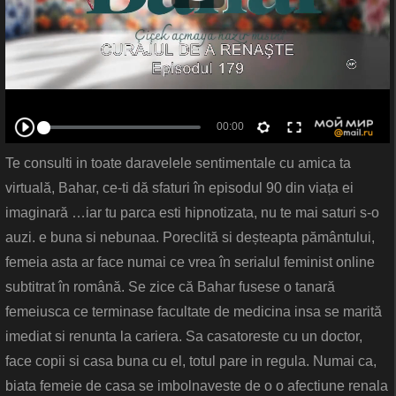
Te consulti in toate daravelele sentimentale cu amica ta
virtuală, Bahar, ce-ti dă sfaturi în episodul 90 din viața ei
imaginară …iar tu parca esti hipnotizata, nu te mai saturi s-o
auzi. e buna si nebunaa. Poreclită si deșteapta pământului,
femeia asta ar face numai ce vrea în serialul feminist online
subtitrat în română. Se zice că Bahar fusese o tanară
femeiusca ce terminase facultate de medicina insa se marită
imediat si renunta la cariera. Sa casatoreste cu un doctor,
face copii si casa buna cu el, totul pare in regula. Numai ca,
biata femeie de casa se imbolnaveste de o o afectiune renala