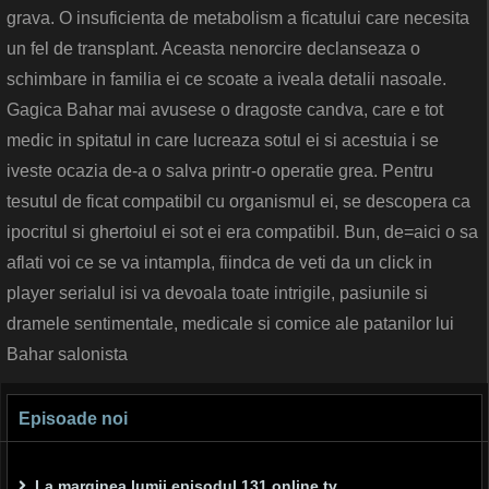
grava. O insuficienta de metabolism a ficatului care necesita
un fel de transplant. Aceasta nenorcire declanseaza o
schimbare in familia ei ce scoate a iveala detalii nasoale.
Gagica Bahar mai avusese o dragoste candva, care e tot
medic in spitatul in care lucreaza sotul ei si acestuia i se
iveste ocazia de-a o salva printr-o operatie grea. Pentru
tesutul de ficat compatibil cu organismul ei, se descopera ca
ipocritul si ghertoiul ei sot ei era compatibil. Bun, de=aici o sa
aflati voi ce se va intampla, fiindca de veti da un click in
player serialul isi va devoala toate intrigile, pasiunile si
dramele sentimentale, medicale si comice ale patanilor lui
Bahar salonista
Episoade noi
La marginea lumii episodul 131 online tv