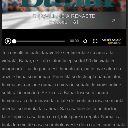
Te consulti in toate daravelele sentimentale cu amica ta
virtuală, Bahar, ce-ti dă sfaturi în episodul 90 din viața ei
imaginară …iar tu parca esti hipnotizata, nu te mai saturi s-o
auzi. e buna si nebunaa. Poreclită si deșteapta pământului,
femeia asta ar face numai ce vrea în serialul feminist online
subtitrat în română. Se zice că Bahar fusese o tanară
femeiusca ce terminase facultate de medicina insa se marită
imediat si renunta la cariera. Sa casatoreste cu un doctor,
face copii si casa buna cu el, totul pare in regula. Numai ca,
biata femeie de casa se imbolnaveste de o o afectiune renala