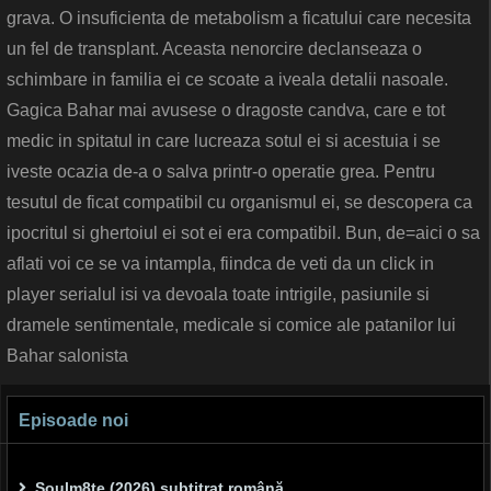
grava. O insuficienta de metabolism a ficatului care necesita
un fel de transplant. Aceasta nenorcire declanseaza o
schimbare in familia ei ce scoate a iveala detalii nasoale.
Gagica Bahar mai avusese o dragoste candva, care e tot
medic in spitatul in care lucreaza sotul ei si acestuia i se
iveste ocazia de-a o salva printr-o operatie grea. Pentru
tesutul de ficat compatibil cu organismul ei, se descopera ca
ipocritul si ghertoiul ei sot ei era compatibil. Bun, de=aici o sa
aflati voi ce se va intampla, fiindca de veti da un click in
player serialul isi va devoala toate intrigile, pasiunile si
dramele sentimentale, medicale si comice ale patanilor lui
Bahar salonista
Episoade noi
Soulm8te (2026) subtitrat română