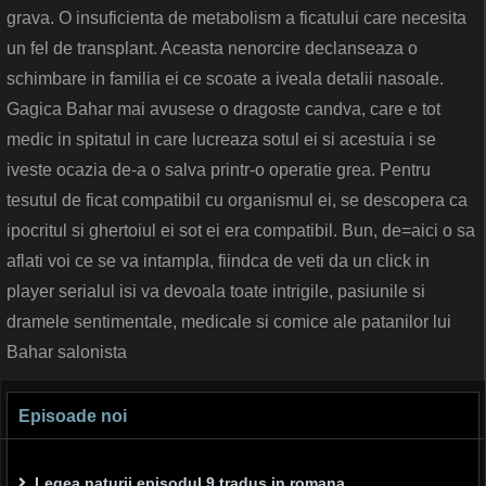
grava. O insuficienta de metabolism a ficatului care necesita
un fel de transplant. Aceasta nenorcire declanseaza o
schimbare in familia ei ce scoate a iveala detalii nasoale.
Gagica Bahar mai avusese o dragoste candva, care e tot
medic in spitatul in care lucreaza sotul ei si acestuia i se
iveste ocazia de-a o salva printr-o operatie grea. Pentru
tesutul de ficat compatibil cu organismul ei, se descopera ca
ipocritul si ghertoiul ei sot ei era compatibil. Bun, de=aici o sa
aflati voi ce se va intampla, fiindca de veti da un click in
player serialul isi va devoala toate intrigile, pasiunile si
dramele sentimentale, medicale si comice ale patanilor lui
Bahar salonista
Episoade noi
Legea naturii episodul 9 tradus in romana