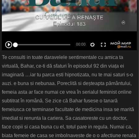
Te consulti in toate daravelele sentimentale cu amica ta
virtuală, Bahar, ce-ti dă sfaturi în episodul 92 din viața ei
imaginară …iar tu parca esti hipnotizata, nu te mai saturi s-o
auzi. e buna si nebunaa. Poreclită si deșteapta pământului,
femeia asta ar face numai ce vrea în serialul feminist online
subtitrat în română. Se zice că Bahar fusese o tanară
femeiusca ce terminase facultate de medicina insa se marită
imediat si renunta la cariera. Sa casatoreste cu un doctor,
face copii si casa buna cu el, totul pare in regula. Numai ca,
biata femeie de casa se imbolnaveste de o o afectiune renala