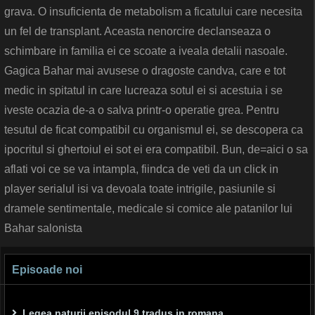
grava. O insuficienta de metabolism a ficatului care necesita
un fel de transplant. Aceasta nenorcire declanseaza o
schimbare in familia ei ce scoate a iveala detalii nasoale.
Gagica Bahar mai avusese o dragoste candva, care e tot
medic in spitatul in care lucreaza sotul ei si acestuia i se
iveste ocazia de-a o salva printr-o operatie grea. Pentru
tesutul de ficat compatibil cu organismul ei, se descopera ca
ipocritul si ghertoiul ei sot ei era compatibil. Bun, de=aici o sa
aflati voi ce se va intampla, fiindca de veti da un click in
player serialul isi va devoala toate intrigile, pasiunile si
dramele sentimentale, medicale si comice ale patanilor lui
Bahar salonista
Episoade noi
Legea naturii episodul 9 tradus in romana