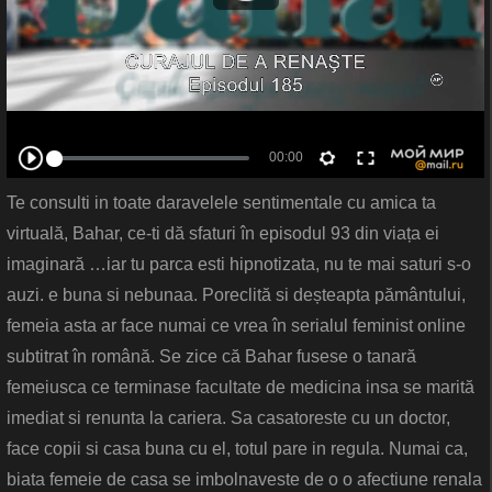
Te consulti in toate daravelele sentimentale cu amica ta
virtuală, Bahar, ce-ti dă sfaturi în episodul 93 din viața ei
imaginară …iar tu parca esti hipnotizata, nu te mai saturi s-o
auzi. e buna si nebunaa. Poreclită si deșteapta pământului,
femeia asta ar face numai ce vrea în serialul feminist online
subtitrat în română. Se zice că Bahar fusese o tanară
femeiusca ce terminase facultate de medicina insa se marită
imediat si renunta la cariera. Sa casatoreste cu un doctor,
face copii si casa buna cu el, totul pare in regula. Numai ca,
biata femeie de casa se imbolnaveste de o o afectiune renala