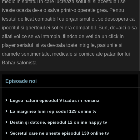
medic in spitatul in care lucreaza sotul ei si acestuia i se
iveste ocazia de-a o salva printr-o operatie grea. Pentru
tesutul de ficat compatibil cu organismul ei, se descopera ca
ipocritul si ghertoiul ei sot ei era compatibil. Bun, de=aici o sa
aflati voi ce se va intampla, fiindca de veti da un click in
player serialul isi va devoala toate intrigile, pasiunile si
dramele sentimentale, medicale si comice ale patanilor lui
Bahar salonista
Episoade noi
Legea naturii episodul 9 tradus in romana
La marginea lumii episodul 129 online tv
Destin și datorie, episodul 12 online happy tv
Secretul care ne unește episodul 130 online tv