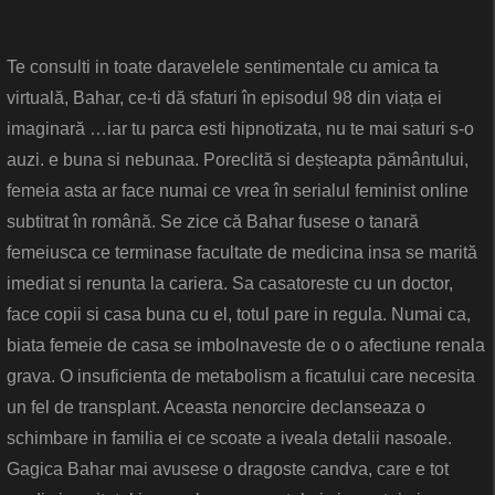
Te consulti in toate daravelele sentimentale cu amica ta
virtuală, Bahar, ce-ti dă sfaturi în episodul 98 din viața ei
imaginară …iar tu parca esti hipnotizata, nu te mai saturi s-o
auzi. e buna si nebunaa. Poreclită si deșteapta pământului,
femeia asta ar face numai ce vrea în serialul feminist online
subtitrat în română. Se zice că Bahar fusese o tanară
femeiusca ce terminase facultate de medicina insa se marită
imediat si renunta la cariera. Sa casatoreste cu un doctor,
face copii si casa buna cu el, totul pare in regula. Numai ca,
biata femeie de casa se imbolnaveste de o o afectiune renala
grava. O insuficienta de metabolism a ficatului care necesita
un fel de transplant. Aceasta nenorcire declanseaza o
schimbare in familia ei ce scoate a iveala detalii nasoale.
Gagica Bahar mai avusese o dragoste candva, care e tot