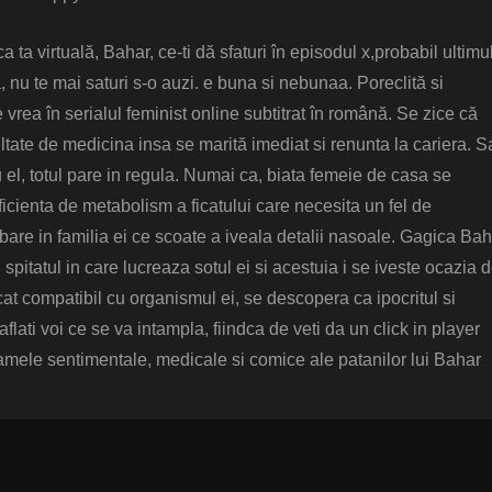
 ta virtuală, Bahar, ce-ti dă sfaturi în episodul x,probabil ultimu
, nu te mai saturi s-o auzi. e buna si nebunaa. Poreclită si
rea în serialul feminist online subtitrat în română. Se zice că
ate de medicina insa se marită imediat si renunta la cariera. S
 el, totul pare in regula. Numai ca, biata femeie de casa se
icienta de metabolism a ficatului care necesita un fel de
are in familia ei ce scoate a iveala detalii nasoale. Gagica Bah
pitatul in care lucreaza sotul ei si acestuia i se iveste ocazia d
icat compatibil cu organismul ei, se descopera ca ipocritul si
aflati voi ce se va intampla, fiindca de veti da un click in player
 dramele sentimentale, medicale si comice ale patanilor lui Bahar