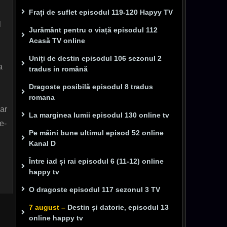
Frați de suflet episodul 119-120 Hapyy TV
l
Jurământ pentru o viață episodul 112
Acasă TV online
Uniți de destin episodul 106 sezonul 2
a
tradus in română
Dragoste posibilă episodul 8 tradus
romana
ar
La marginea lumii episodul 130 online tv
e-
Pe mâini bune ultimul episod 52 online
Kanal D
Între iad și rai episodul 6 (11-12) online
happy tv
O dragoste episodul 117 sezonul 3 TV
7 august –
Destin și datorie, episodul 13
online happy tv