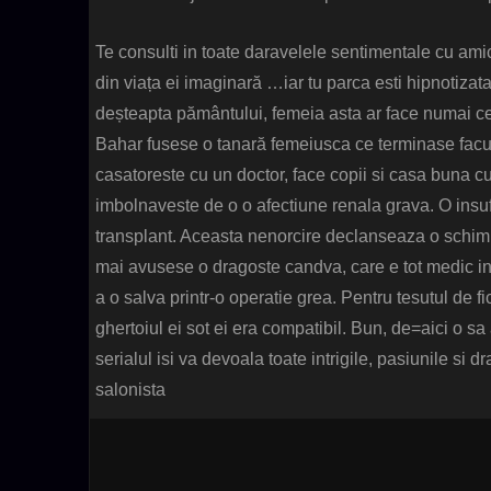
Te consulti in toate daravelele sentimentale cu amica
din viața ei imaginară …iar tu parca esti hipnotizata
deșteapta pământului, femeia asta ar face numai ce v
Bahar fusese o tanară femeiusca ce terminase facult
casatoreste cu un doctor, face copii si casa buna cu
imbolnaveste de o o afectiune renala grava. O insuf
transplant. Aceasta nenorcire declanseaza o schimb
mai avusese o dragoste candva, care e tot medic in s
a o salva printr-o operatie grea. Pentru tesutul de f
ghertoiul ei sot ei era compatibil. Bun, de=aici o sa 
serialul isi va devoala toate intrigile, pasiunile si
salonista