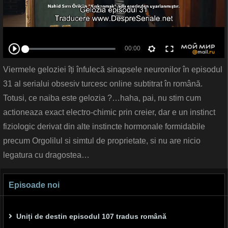
Viermele geloziei îți înfulecă sinapsele neuronilor în episodul
31 al serialui obsesiv turcesc online subtitrat în română.
Totusi, ce naiba este gelozia ?…haha, pai, nu stim cum
actioneaza exact electro-chimic prin creier, dar e un instinct
fiziologic derivat din alte instincte hormonale formidabile
precum Orgolilul si simtul de proprietate, si nu are nicio
legatura cu dragostea…
Episoade noi
Uniți de destin episodul 107 tradus română