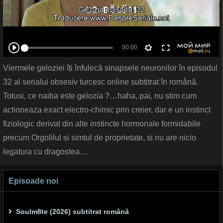
Viermele geloziei îți înfulecă sinapsele neuronilor în episodul
32 al serialui obsesiv turcesc online subtitrat în română.
Totusi, ce naiba este gelozia ?…haha, pai, nu stim cum
actioneaza exact electro-chimic prin creier, dar e un instinct
fiziologic derivat din alte instincte hormonale formidabile
precum Orgolilul si simtul de proprietate, si nu are nicio
legatura cu dragostea…
Episoade noi
Soulm8te (2026) subtitrat română