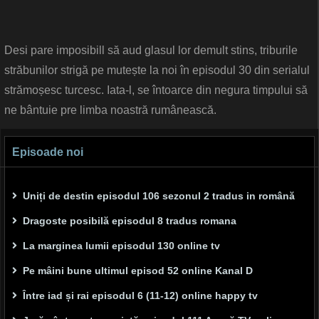
Desi pare imposibill să aud glasul lor demult stins, triburile
străbunilor strigă pe mutește la noi în episodul 30 din serialul
strămoșesc turcesc. Iata-l, se întoarce din negura timpului să
ne bântuie pre limba noastră rumânească.
Episoade noi
Uniți de destin episodul 106 sezonul 2 tradus in română
Dragoste posibilă episodul 8 tradus romana
La marginea lumii episodul 130 online tv
Pe mâini bune ultimul episod 52 online Kanal D
Între iad și rai episodul 6 (11-12) online happy tv